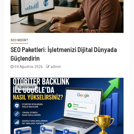
SEO NEDIR?
SEO Paketleri: İşletmenizi Dijital Dünyada
Güçlendirin
04 Ağustos 2026
admin
5 min read