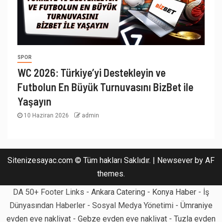
SPOR
WC 2026: Türkiye’yi Destekleyin ve
Futbolun En Büyük Turnuvasını BizBet ile
Yaşayın
10 Haziran 2026
admin
Sitenizesayac.com © Tüm hakları Saklıdır.
|
Newsever
by AF
themes.
DA 50+ Footer Links -
Ankara Catering
-
Konya Haber
- İş
Dünyasından Haberler - Sosyal Medya Yönetimi -
Ümraniye
evden eve nakliyat
-
Gebze evden eve nakliyat
-
Tuzla evden