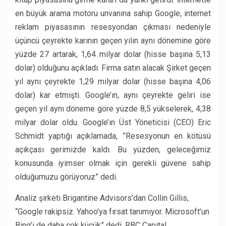
en büyük arama motoru unvanına sahip Google, internet
reklam piyasasının resesyondan çıkması nedeniyle
üçüncü çeyrekte karının geçen yılın aynı dönemine göre
yüzde 27 artarak, 1,64 milyar dolar (hisse başına 5,13
dolar) olduğunu açıkladı. Firma satın alacak Şirket geçen
yıl aynı çeyrekte 1,29 milyar dolar (hisse başına 4,06
dolar) kar etmişti. Google’ın, aynı çeyrekte geliri ise
geçen yıl aynı döneme göre yüzde 8,5 yükselerek, 4,38
milyar dolar oldu. Google’ın Üst Yöneticisi (CEO) Eric
Schmidt yaptığı açıklamada, ”Resesyonun en kötüsü
açıkçası gerimizde kaldı. Bu yüzden, geleceğimiz
konusunda iyimser olmak için gerekli güvene sahip
olduğumuzu görüyoruz” dedi.
Analiz şirketi Brigantine Advisors’dan Collin Gillis,
“Google rakipsiz. Yahoo’ya fırsat tanımıyor. Microsoft’un
Bing’i de daha çok küçük” dedi. RBC Capital