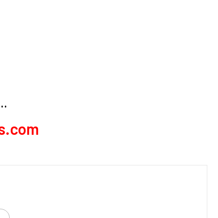
ı…
s.com