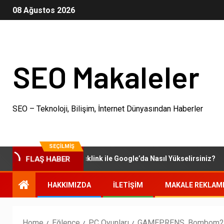
08 Ağustos 2026
SEO Makaleler
SEO – Teknoloji, Bilişim, İnternet Dünyasından Haberler
SEÇILMIŞ
Otoriter Backlink ile Google’da Nasıl Yükselirsiniz?
FLAŞ HABER
HAKKIMIZDA
İLETIŞIM
MAKALE REKLAM
Home
Eğlence
PC Oyunları
GAMEPRENS, Bombom2 Ku