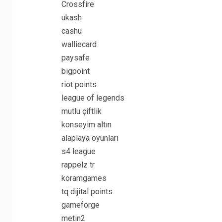
Crossfire
ukash
cashu
walliecard
paysafe
bigpoint
riot points
league of legends
mutlu çiftlik
konseyim altın
alaplaya oyunları
s4 league
rappelz tr
koramgames
tq dijital points
gameforge
metin2