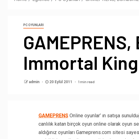
PC OYUNLARI
GAMEPRENS, 
Immortal Kin
1 min read
admin
20 Eylül 2011
GAMEPRENS
Online oyunlar’ ın satışa sunulduğ
canlılık katan birçok oyun online olarak oyun s
aldığınız oyunları Gameprens.com sitesi sayesi