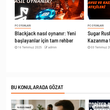
PC OYUNLARI
PC OYUNLARI
Blackjack nasıl oynanır: Yeni
Sugar Rush
başlayanlar için tam rehber
Kazanma t
16 Temmuz 2025
admin
03 Temmuz 
BU KONULARADA GÖZAT
4 min read
5 min read