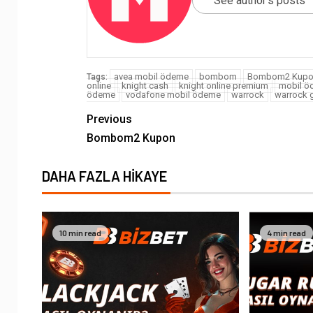
See author's posts
avea mobil ödeme
bombom
Bombom2 Kupo
Tags:
online
knight cash
knight online premium
mobil ö
ödeme
vodafone mobil ödeme
warrock
warrock g
Previous
Bombom2 Kupon
DAHA FAZLA HIKAYE
10 min read
4 min read