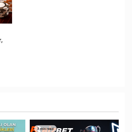
r,
3 min read