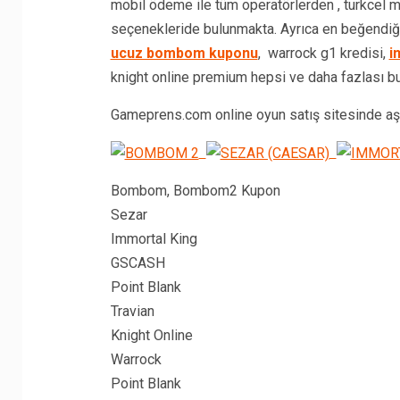
mobil ödeme ile tüm operatörlerden , turkce
seçenekleride bulunmakta. Ayrıca en beğendiği
ucuz bombom kuponu
, warrock g1 kredisi,
i
knight online premium hepsi ve daha fazlası bur
Gameprens.com online oyun satış sitesinde aşağ
Bombom, Bombom2 
Sezar
Immortal King
GSCASH
Point Blank
Travian
Knight Online
Warrock
Point Blank