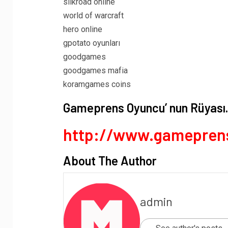
silkroad online
world of warcraft
hero online
gpotato oyunları
goodgames
goodgames mafia
koramgames coins
Gameprens Oyuncu’ nun Rüyas
http://www.gamepren
About The Author
admin