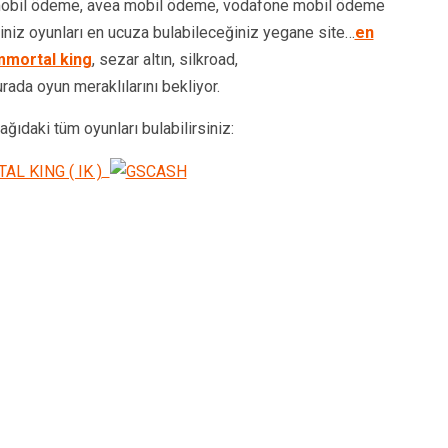
l mobil ödeme, avea mobil ödeme, vodafone mobil ödeme
niz oyunları en ucuza bulabileceğiniz yegane site…
en
mmortal king
, sezar altın, silkroad,
ada oyun meraklılarını bekliyor.
ıdaki tüm oyunları bulabilirsiniz:
Kupon