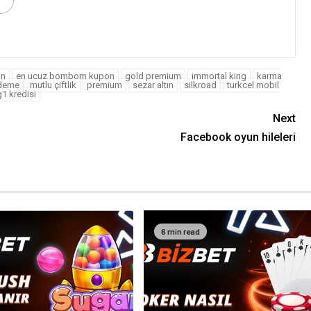
n
en ucuz bombom kupon
gold premium
immortal king
karma
deme
mutlu çiftlik
premium
sezar altın
silkroad
turkcel mobil
1 kredisi
Next
Facebook oyun hileleri
6 min read