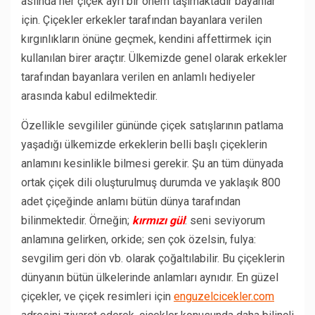
aslında her çiçek ayrı bir önem taşımaktadır bayanlar
için. Çiçekler erkekler tarafından bayanlara verilen
kırgınlıkların önüne geçmek, kendini affettirmek için
kullanılan birer araçtır. Ülkemizde genel olarak erkekler
tarafından bayanlara verilen en anlamlı hediyeler
arasında kabul edilmektedir.
Özellikle sevgililer gününde çiçek satışlarının patlama
yaşadığı ülkemizde erkeklerin belli başlı çiçeklerin
anlamını kesinlikle bilmesi gerekir. Şu an tüm dünyada
ortak çiçek dili oluşturulmuş durumda ve yaklaşık 800
adet çiçeğinde anlamı bütün dünya tarafından
bilinmektedir. Örneğin;
kırmızı gül
: seni seviyorum
anlamına gelirken, orkide; sen çok özelsin, fulya:
sevgilim geri dön vb. olarak çoğaltılabilir. Bu çiçeklerin
dünyanın bütün ülkelerinde anlamları aynıdır. En güzel
çiçekler, ve çiçek resimleri için
enguzelcicekler.com