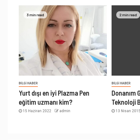
3 min read
2 min read
BILGI HABER
BILGI HABER
Yurt dışı en iyi Plazma Pen
Donanım G
eğitim uzmanı kim?
Teknoloji 
15 Haziran 2022
admin
13 Nisan 201