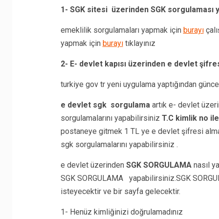
1- SGK sitesi üzerinden SGK sorgulaması y
emeklilik sorgulamaları yapmak için
burayı
çalı
yapmak için
burayı
tıklayınız
2- E- devlet kapısı üzerinden e devlet şifr
turkiye gov tr yeni uygulama yaptığından güncel
e devlet sgk sorgulama
artık e- devlet üzer
sorgulamalarını yapabilirsiniz
T.C kimlik no i
postaneye gitmek 1 TL ye e devlet şifresi almak
sgk sorgulamalarını yapabilirsiniz .
e devlet üzerinden
SGK SORGULAMA
nasıl y
SGK SORGULAMA yapabilirsiniz.SGK SORGULAMA
isteyecektir ve bir sayfa gelecektir.
1- Henüz kimliğinizi doğrulamadınız