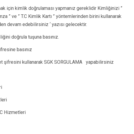
çin kimlik doğrulaması yapmanız gereklidir Kimliğinizi ”
İmza ” ve ” T.C Kimlik Kartı ” yöntemlerinden birini kullanarak
en devam edebilirsiniz ‘ yazısı gelecektir.
liğini doğrula tuşuna basınız.
ifresine basınız
let şifresini kullanarak SGK SORGULAMA yapabilirsiniz
i
leri
C Hizmetleri