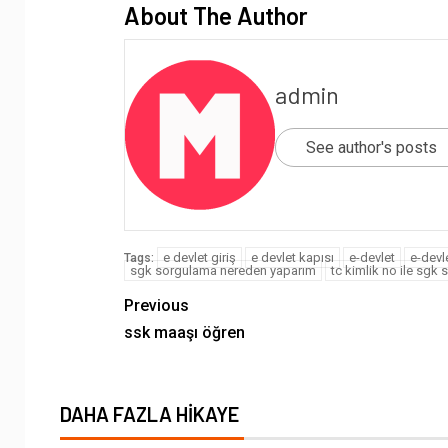
About The Author
admin
See author's posts
e devlet giriş
e devlet kapısı
e-devlet
e-devl
Tags:
sgk sorgulama nereden yaparım
tc kimlik no ile sgk
Previous
ssk maaşı öğren
DAHA FAZLA HIKAYE