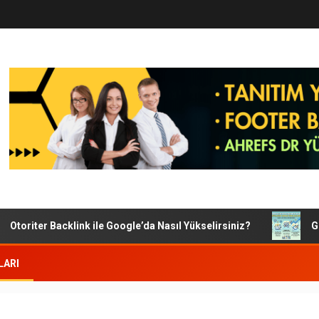
iter Backlink ile Google’da Nasıl Yükselirsiniz?
Google S
LARI