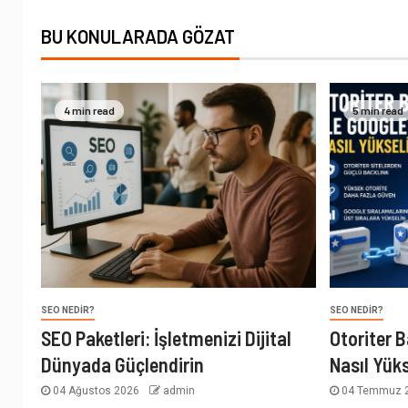
BU KONULARADA GÖZAT
4 min read
5 min read
SEO NEDIR?
SEO NEDIR?
SEO Paketleri: İşletmenizi Dijital
Otoriter B
Dünyada Güçlendirin
Nasıl Yüks
04 Ağustos 2026
admin
04 Temmuz 