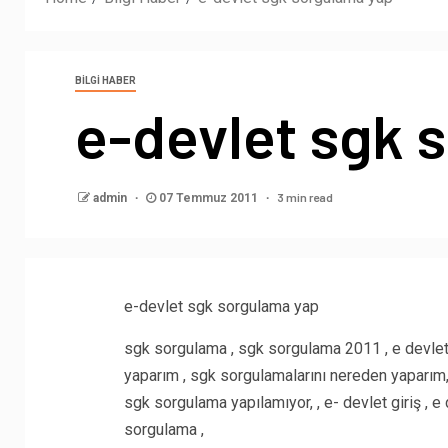
BILGI HABER
e-devlet sgk 
3 min read
admin
07 Temmuz 2011
e-devlet sgk sorgulama yap
sgk sorgulama , sgk sorgulama 2011 , e devlet
yaparım , sgk sorgulamalarını nereden yaparım, s
sgk sorgulama yapılamıyor, , e- devlet giriş , 
sorgulama ,