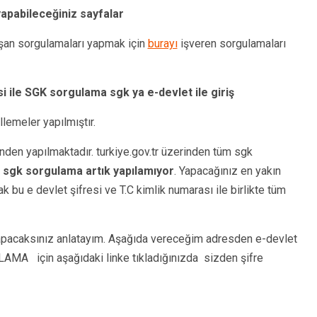
apabileceğiniz sayfalar
şan sorgulamaları yapmak için
burayı
işveren sorgulamaları
esi ile SGK sorgulama
sgk ya e-devlet ile giriş
lemeler yapılmıştır.
inden yapılmaktadır. turkiye.gov.tr üzerinden tüm sgk
le sgk sorgulama artık yapılamıyor
. Yapacağınız en yakın
 bu e devlet şifresi ve T.C kimlik numarası ile birlikte tüm
apacaksınız anlatayım. Aşağıda vereceğim adresden e-devlet
 için aşağıdaki linke tıkladığınızda sizden şifre