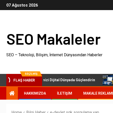
07 Ağustos 2026
SEO Makaleler
SEO – Teknoloji, Bilişim, İnternet Dünyasından Haberler
SEÇILMIŞ
O Paketleri: İşletmenizi Dijital Dünyada Güçlendirin
Otor
FLAŞ HABER
HAKKIMIZDA
İLETIŞIM
MAKALE REKLAM
Home
Bilgi Haber
e-devlet sgk sorgulama yap