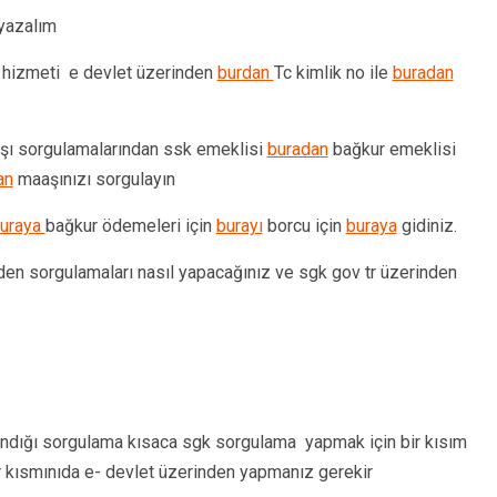
 yazalım
 hizmeti e devlet üzerinden
burdan
Tc kimlik no ile
buradan
aşı sorgulamalarından ssk emeklisi
buradan
bağkur emeklisi
an
maaşınızı sorgulayın
uraya
bağkur ödemeleri için
burayı
borcu için
buraya
gidiniz.
den sorgulamaları nasıl yapacağınız ve sgk gov tr üzerinden
ndığı sorgulama kısaca sgk sorgulama yapmak için bir kısım
r kısmınıda e- devlet üzerinden yapmanız gerekir