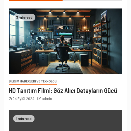
3 min read
BILIŞIM HABERLERI VE TEKNOLOJI
HD Tanıtım Filmi: Göz Alıcı Detayların Gücü
04 Eylül 2024
admin
1 min read