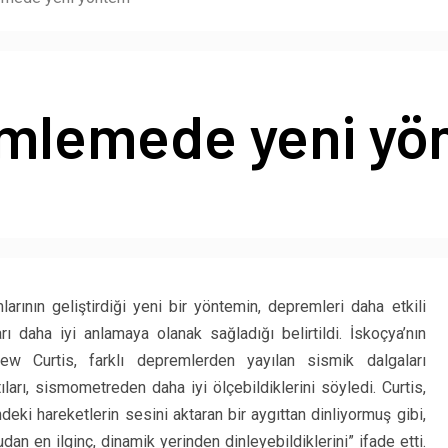
mlemede yeni yö
arının geliştirdiği yeni bir yöntemin, depremleri daha etkili
ı daha iyi anlamaya olanak sağladığı belirtildi. İskoçya’nın
rew Curtis, farklı depremlerden yayılan sismik dalgaları
ıları, sismometreden daha iyi ölçebildiklerini söyledi. Curtis,
indeki hareketlerin sesini aktaran bir aygıttan dinliyormuş gibi,
an en ilginç, dinamik yerinden dinleyebildiklerini” ifade etti.