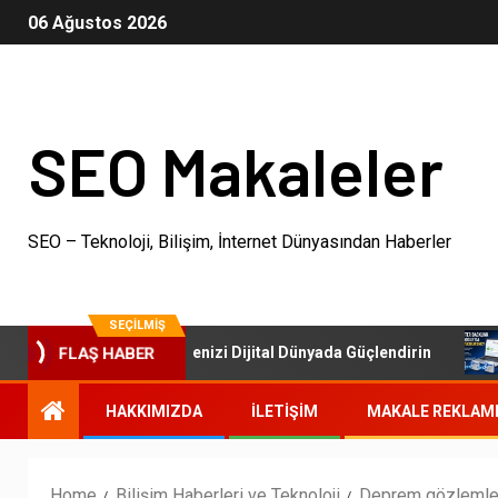
06 Ağustos 2026
SEO Makaleler
SEO – Teknoloji, Bilişim, İnternet Dünyasından Haberler
SEÇILMIŞ
SEO Paketleri: İşletmenizi Dijital Dünyada Güçlendirin
FLAŞ HABER
HAKKIMIZDA
İLETIŞIM
MAKALE REKLAM
Home
Bilişim Haberleri ve Teknoloji
Deprem gözlemle