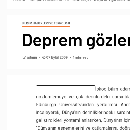
BILIŞIM HABERLERI VE TEKNOLOJI
Deprem gözle
1 min read
admin
07 Eylül 2009
İskoç bilim adaml
gözlemlemeye ve çok derinlerdeki sarsıntılar
Edinburgh Üniversitesinden yerbilimci And
inceleyerek, Dünya’nın derinliklerindeki sarsınt
geliştirdikleri yöntemi anlatırken, Dünya’nın iç
“Dünya’nın esnemelerini ve çatlamalarını, doğrud