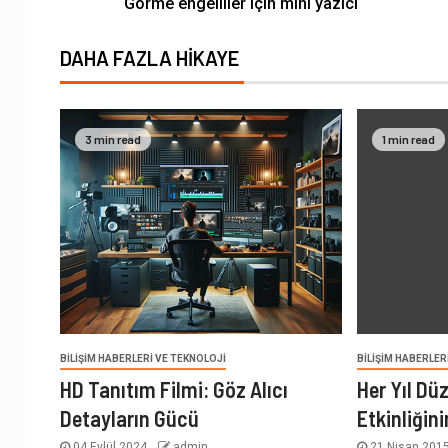
Görme engelliler için mini yazıcı
DAHA FAZLA HIKAYE
3 min read
1 min read
BILIŞIM HABERLERI VE TEKNOLOJI
BILIŞIM HABERLER
HD Tanıtım Filmi: Göz Alıcı
Her Yıl D
Detayların Gücü
Etkinliğini
04 Eylül 2024
admin
21 Nisan 201