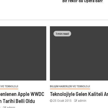
Bir rekor da Opera’dan!
1 min read
I VE TEKNOLOJI
BILIŞIM HABERLERI VE TEKNOLOJI
üzenlenen Apple WWDC
Teknolojiyle Gelen Kaliteli 
n Tarihi Belli Oldu
25 Ocak 2015
admin
5
admin