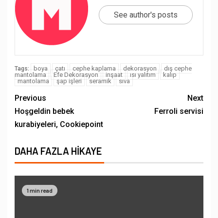
See author's posts
boya
çatı
cephe kaplama
dekorasyon
dış cephe
Tags:
mantolama
Efe Dekorasyon
inşaat
ısı yalıtım
kalıp
mantolama
şap işleri
seramik
sıva
Previous
Next
Hoşgeldin bebek
Ferroli servisi
kurabiyeleri, Cookiepoint
DAHA FAZLA HIKAYE
1 min read