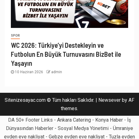
SPOR
WC 2026: Türkiye’yi Destekleyin ve
Futbolun En Büyük Turnuvasını BizBet ile
Yaşayın
10 Haziran 2026
admin
Sitenizesayac.com © Tüm hakları Saklıdır.
|
Newsever
by AF
themes.
DA 50+ Footer Links -
Ankara Catering
-
Konya Haber
- İş
Dünyasından Haberler - Sosyal Medya Yönetimi -
Ümraniye
evden eve nakliyat
-
Gebze evden eve nakliyat
-
Tuzla evden