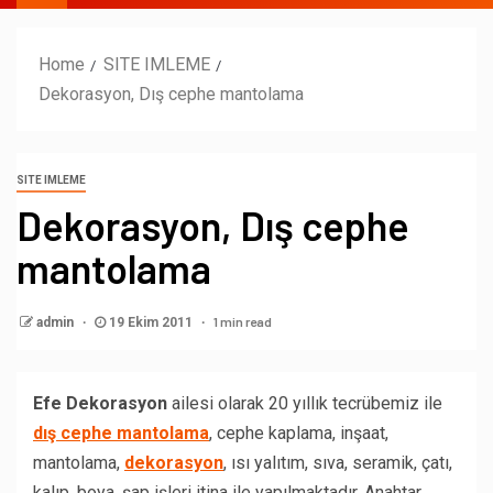
Home
SITE IMLEME
Dekorasyon, Dış cephe mantolama
SITE IMLEME
Dekorasyon, Dış cephe
mantolama
1 min read
admin
19 Ekim 2011
Efe Dekorasyon
ailesi olarak 20 yıllık tecrübemiz ile
dış cephe mantolama
, cephe kaplama, inşaat,
mantolama,
dekorasyon
, ısı yalıtım, sıva, seramik, çatı,
kalıp, boya, şap işleri itina ile yapılmaktadır. Anahtar