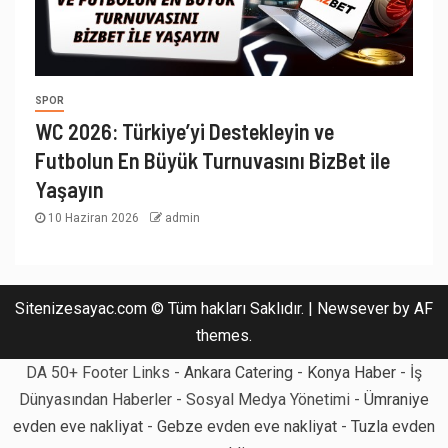
SPOR
WC 2026: Türkiye’yi Destekleyin ve
Futbolun En Büyük Turnuvasını BizBet ile
Yaşayın
10 Haziran 2026
admin
Sitenizesayac.com © Tüm hakları Saklıdır.
|
Newsever
by AF
themes.
DA 50+ Footer Links -
Ankara Catering
-
Konya Haber
- İş
Dünyasından Haberler - Sosyal Medya Yönetimi -
Ümraniye
evden eve nakliyat
-
Gebze evden eve nakliyat
-
Tuzla evden