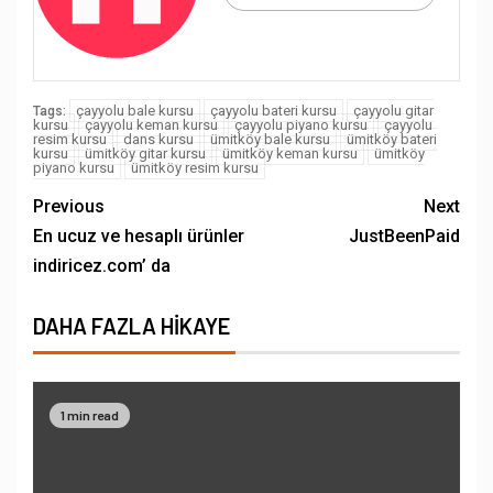
çayyolu bale kursu
çayyolu bateri kursu
çayyolu gitar
Tags:
kursu
çayyolu keman kursu
çayyolu piyano kursu
çayyolu
resim kursu
dans kursu
ümitköy bale kursu
ümitköy bateri
kursu
ümitköy gitar kursu
ümitköy keman kursu
ümitköy
piyano kursu
ümitköy resim kursu
Previous
Next
En ucuz ve hesaplı ürünler
JustBeenPaid
indiricez.com’ da
DAHA FAZLA HIKAYE
1 min read