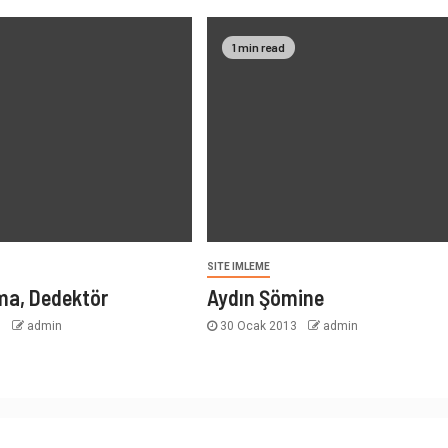
1 min read
SITE IMLEME
ma, Dedektör
Aydın Şömine
3
admin
30 Ocak 2013
admin