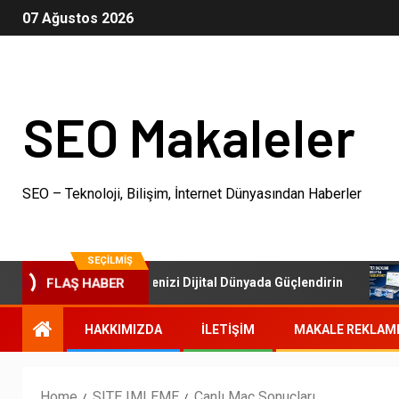
07 Ağustos 2026
SEO Makaleler
SEO – Teknoloji, Bilişim, İnternet Dünyasından Haberler
SEÇILMIŞ
SEO Paketleri: İşletmenizi Dijital Dünyada Güçlendirin
O
FLAŞ HABER
HAKKIMIZDA
İLETIŞIM
MAKALE REKLAM
Home
SITE IMLEME
Canlı Maç Sonuçları