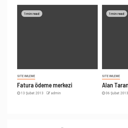
1 min read
1 min read
SITE IMLEME
SITE IMLEME
Fatura ödeme merkezi
Alan Tara
13 Şubat 2013
admin
06 Şubat 201