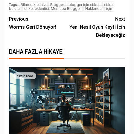
Bilmedikleriniz
Blogger
blogger için etiket
etiket
Tags:
bulutu
etiket eklentisi. Merhaba Blogger
Hakkında
için
Previous
Next
Worms Geri Dönüyor!
Yeni Nesil Oyun Keyfi İçin
Bekleyeceğiz
DAHA FAZLA HIKAYE
3 min read