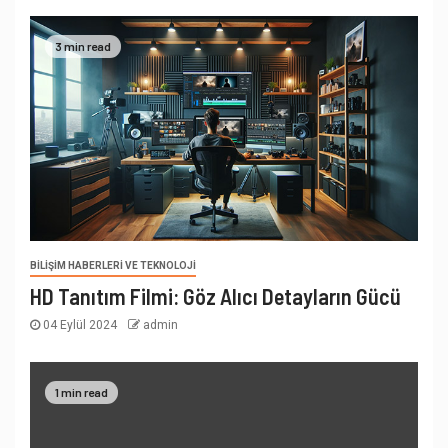
3 min read
BILIŞIM HABERLERI VE TEKNOLOJI
HD Tanıtım Filmi: Göz Alıcı Detayların Gücü
04 Eylül 2024
admin
1 min read