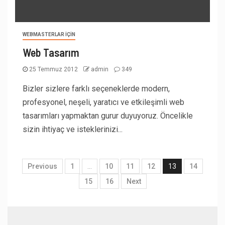
WEBMASTERLAR İÇIN
Web Tasarım
25 Temmuz 2012
admin
349
Bizler sizlere farklı seçeneklerde modern,
profesyonel, neşeli, yaratıcı ve etkileşimli web
tasarımları yapmaktan gurur duyuyoruz. Öncelikle
sizin ihtiyaç ve isteklerinizi...
Previous
1
…
10
11
12
13
14
15
16
Next