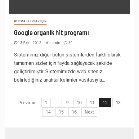
WEBMASTERLAR İÇIN
Google organik hit programı
13 Ekim 2012
admin
30
Sistemimiz diğer bütün sistemlerden farklı olarak
tamamen sizler için fayda sağlayacak şekilde
geliştirilmiştir. Sistemimizde web siteniz
belirlediğiniz anahtar kelimler vasıtasıyla...
Previous
1
…
9
10
11
12
13
14
15
16
Next