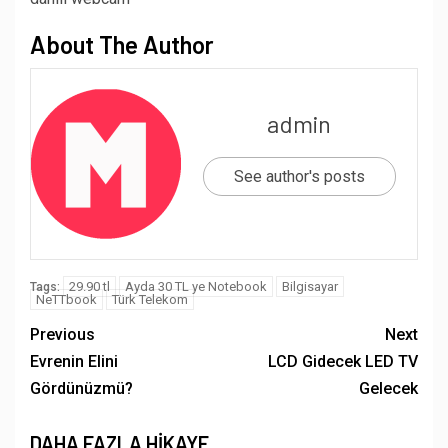
About The Author
admin
See author's posts
29.90 tl
Ayda 30 TL ye Notebook
Bilgisayar
Tags:
NeTTbook
Türk Telekom
Previous
Next
Evrenin Elini
LCD Gidecek LED TV
Gördünüzmü?
Gelecek
DAHA FAZLA HIKAYE