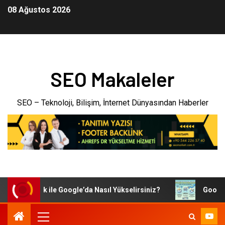
08 Ağustos 2026
SEO Makaleler
SEO – Teknoloji, Bilişim, İnternet Dünyasından Haberler
r Backlink ile Google’da Nasıl Yükselirsiniz?
Google SEO’