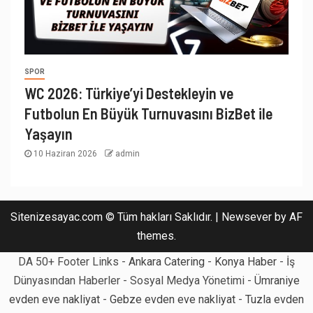
SPOR
WC 2026: Türkiye’yi Destekleyin ve
Futbolun En Büyük Turnuvasını BizBet ile
Yaşayın
10 Haziran 2026
admin
Sitenizesayac.com © Tüm hakları Saklıdır.
|
Newsever
by AF
themes.
DA 50+ Footer Links -
Ankara Catering
-
Konya Haber
- İş
Dünyasından Haberler - Sosyal Medya Yönetimi -
Ümraniye
evden eve nakliyat
-
Gebze evden eve nakliyat
-
Tuzla evden