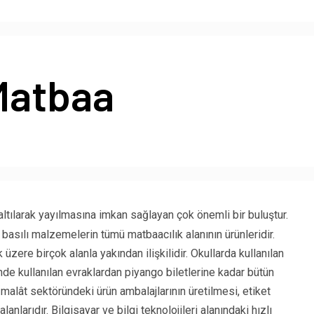
Matbaa
ğaltılarak yayılmasına imkan sağlayan çok önemli bir buluştur.
i basılı malzemelerin tümü matbaacılık alanının ürünleridir.
üzere birçok alanla yakından ilişkilidir. Okullarda kullanılan
nde kullanılan evraklardan piyango biletlerine kadar bütün
malât sektöründeki ürün ambalajlarının üretilmesi, etiket
nlarıdır. Bilgisayar ve bilgi teknolojileri alanındaki hızlı