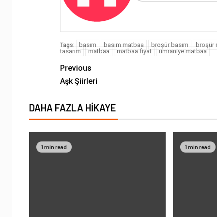
basım
basım matbaa
broşür basım
broşür
Tags:
tasarım
matbaa
matbaa fiyat
ümraniye matbaa
Previous
Aşk Şiirleri
DAHA FAZLA HIKAYE
1 min read
1 min read