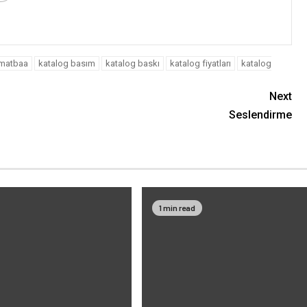
 matbaa
katalog basım
katalog baskı
katalog fiyatları
katalog
Next
Seslendirme
1 min read