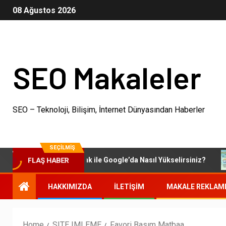
08 Ağustos 2026
SEO Makaleler
SEO – Teknoloji, Bilişim, İnternet Dünyasından Haberler
SEÇILMIŞ
FLAŞ HABER
Otoriter Backlink ile Google’da Nasıl Yükselirsiniz?
HAKKIMIZDA
İLETIŞIM
MAKALE REKLAM
Home
SITE IMLEME
Favori Basım Matbaa