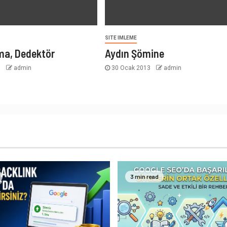
SITE IMLEME
ma, Dedektör
Aydın Şömine
3
admin
30 Ocak 2013
admin
3 min read