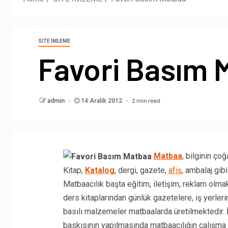
SITE IMLEME
Favori Basım 
2 min read
admin
14 Aralık 2012
Matbaa
, bilginin ço
Kitap,
Katalog
, dergi, gazete,
afiş
, ambalaj gib
Matbaacılık başta eğitim, iletişim, reklam olmak 
ders kitaplarından günlük gazetelere, iş yerleri
basılı malzemeler matbaalarda üretilmektedir. İ
baskısının yapılmasında matbaacılığın çalışma ala