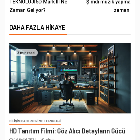
TEKNOLOJİ5D Mark III Ne
Şimdi müzik yapma
Zaman Geliyor?
zamanı
DAHA FAZLA HIKAYE
3 min read
BILIŞIM HABERLERI VE TEKNOLOJI
HD Tanıtım Filmi: Göz Alıcı Detayların Gücü
04 Eylül 2024
admin