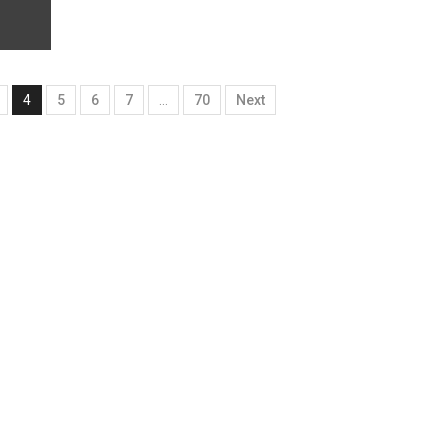
4
5
6
7
…
70
Next