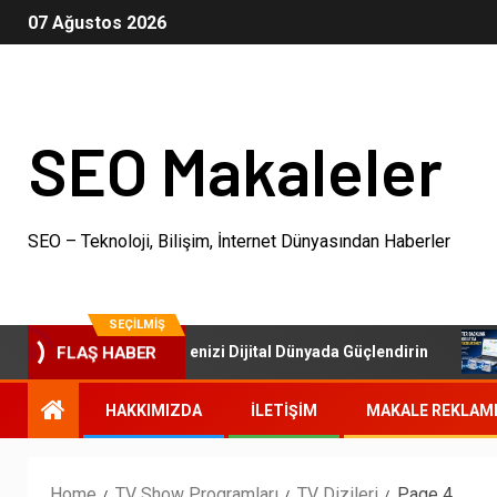
07 Ağustos 2026
SEO Makaleler
SEO – Teknoloji, Bilişim, İnternet Dünyasından Haberler
SEÇILMIŞ
SEO Paketleri: İşletmenizi Dijital Dünyada Güçlendirin
FLAŞ HABER
HAKKIMIZDA
İLETIŞIM
MAKALE REKLAM
Home
TV Show Programları
TV Dizileri
Page 4