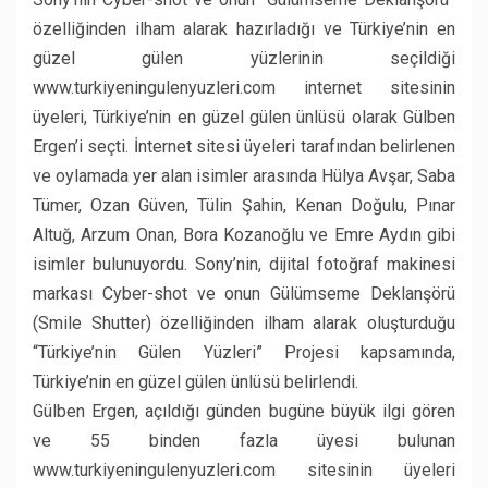
özelliğinden ilham alarak hazırladığı ve Türkiye’nin en
güzel gülen yüzlerinin seçildiği
www.turkiyeningulenyuzleri.com internet sitesinin
üyeleri, Türkiye’nin en güzel gülen ünlüsü olarak Gülben
Ergen’i seçti. İnternet sitesi üyeleri tarafından belirlenen
ve oylamada yer alan isimler arasında Hülya Avşar, Saba
Tümer, Ozan Güven, Tülin Şahin, Kenan Doğulu, Pınar
Altuğ, Arzum Onan, Bora Kozanoğlu ve Emre Aydın gibi
isimler bulunuyordu. Sony’nin, dijital fotoğraf makinesi
markası Cyber-shot ve onun Gülümseme Deklanşörü
(Smile Shutter) özelliğinden ilham alarak oluşturduğu
“Türkiye’nin Gülen Yüzleri” Projesi kapsamında,
Türkiye’nin en güzel gülen ünlüsü belirlendi.
Gülben Ergen, açıldığı günden bugüne büyük ilgi gören
ve 55 binden fazla üyesi bulunan
www.turkiyeningulenyuzleri.com sitesinin üyeleri