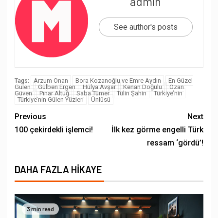
admin
See author's posts
Arzum Onan
Bora Kozanoğlu ve Emre Aydın
En Güzel
Tags:
Gülen
Gülben Ergen
Hülya Avşar
Kenan Doğulu
Ozan
Güven
Pınar Altuğ
Saba Tümer
Tülin Şahin
Türkiye’nin
Türkiye’nin Gülen Yüzleri
Ünlüsü
Previous
Next
100 çekirdekli işlemci!
İlk kez görme engelli Türk
ressam ‘gördü’!
DAHA FAZLA HIKAYE
3 min read