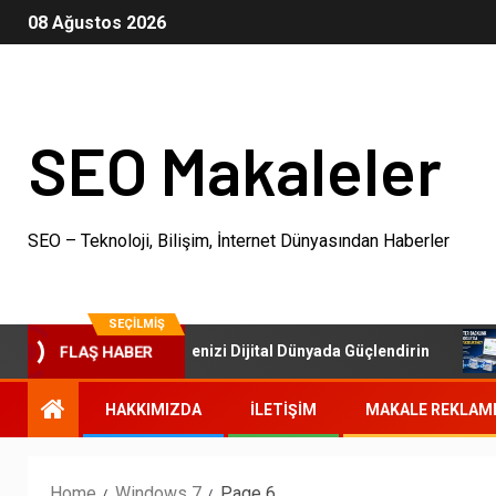
08 Ağustos 2026
SEO Makaleler
SEO – Teknoloji, Bilişim, İnternet Dünyasından Haberler
SEÇILMIŞ
SEO Paketleri: İşletmenizi Dijital Dünyada Güçlendirin
FLAŞ HABER
HAKKIMIZDA
İLETIŞIM
MAKALE REKLAM
Home
Windows 7
Page 6