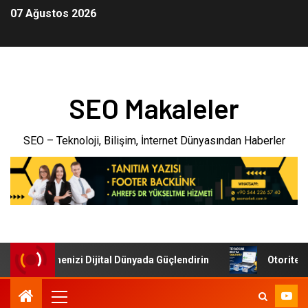
07 Ağustos 2026
SEO Makaleler
SEO – Teknoloji, Bilişim, İnternet Dünyasından Haberler
eri: İşletmenizi Dijital Dünyada Güçlendirin
Otoriter Bac