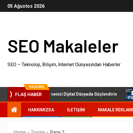
05 Ağustos 2026
SEO Makaleler
SEO – Teknoloji, Bilişim, İnternet Dünyasından Haberler
SEÇILMIŞ
SEO Paketleri: İşletmenizi Dijital Dünyada Güçlendirin
FLAŞ HABER
HAKKIMIZDA
İLETIŞIM
MAKALE REKLAM
Home
Toyota
Page 2