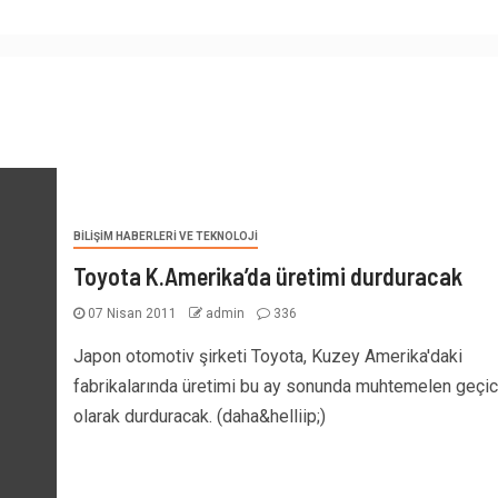
BILIŞIM HABERLERI VE TEKNOLOJI
Toyota K.Amerika’da üretimi durduracak
07 Nisan 2011
admin
336
Japon otomotiv şirketi Toyota, Kuzey Amerika'daki
fabrikalarında üretimi bu ay sonunda muhtemelen geçic
olarak durduracak. (daha&helliip;)