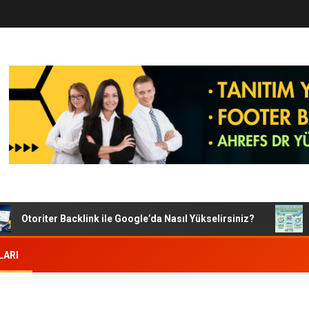
Otoriter Backlink ile Google’da Nasıl Yükselirsiniz?
Goo
LARI