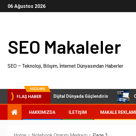
06 Ağustos 2026
SEO Makaleler
SEO – Teknoloji, Bilişim, İnternet Dünyasından Haberler
SEÇILMIŞ
 Paketleri: İşletmenizi Dijital Dünyada Güçlendirin
Otor
FLAŞ HABER
HAKKIMIZDA
İLETIŞIM
MAKALE REKLAM
Home
Notebook Onarım Merkezi
Page 3