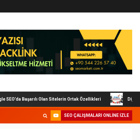
EO’da Başarılı Olan Sitelerin Ortak Özellikleri
Dijital P
SEO ÇALIŞMALARI ONLINE IZLE