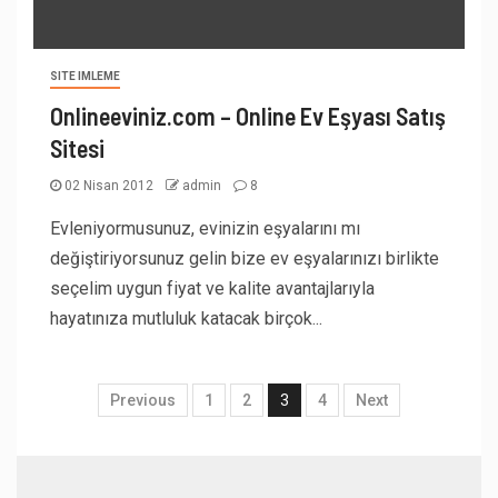
SITE IMLEME
Onlineeviniz.com – Online Ev Eşyası Satış
Sitesi
02 Nisan 2012
admin
8
Evleniyormusunuz, evinizin eşyalarını mı
değiştiriyorsunuz gelin bize ev eşyalarınızı birlikte
seçelim uygun fiyat ve kalite avantajlarıyla
hayatınıza mutluluk katacak birçok...
Previous
1
2
3
4
Next