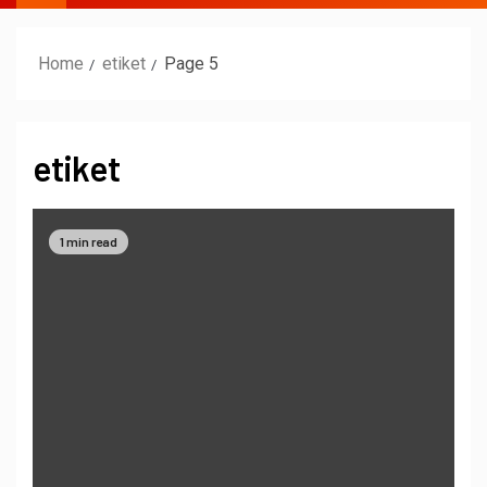
Home
etiket
Page 5
etiket
1 min read