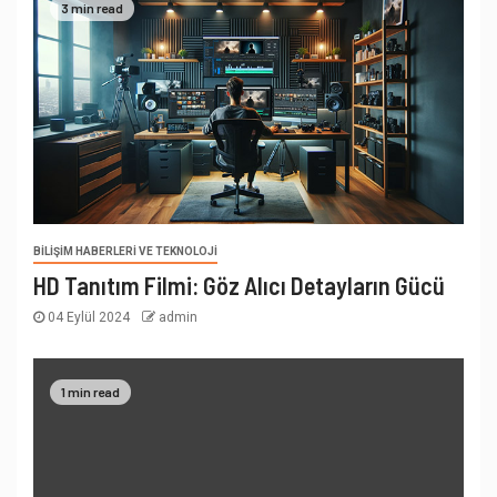
3 min read
BILIŞIM HABERLERI VE TEKNOLOJI
HD Tanıtım Filmi: Göz Alıcı Detayların Gücü
04 Eylül 2024
admin
1 min read