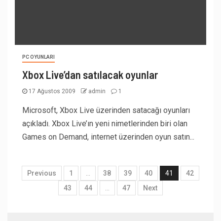
PC OYUNLARI
Xbox Live’dan satılacak oyunlar
17 Ağustos 2009
admin
1
Microsoft, Xbox Live üzerinden satacağı oyunları
açıkladı. Xbox Live’ın yeni nimetlerinden biri olan
Games on Demand, internet üzerinden oyun satın...
Previous
1
…
38
39
40
41
42
43
44
…
47
Next