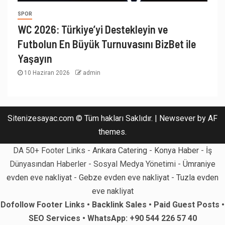
SPOR
WC 2026: Türkiye’yi Destekleyin ve
Futbolun En Büyük Turnuvasını BizBet ile
Yaşayın
10 Haziran 2026
admin
Sitenizesayac.com © Tüm hakları Saklıdır.
|
Newsever
by AF
themes.
DA 50+ Footer Links -
Ankara Catering
-
Konya Haber
- İş
Dünyasından Haberler - Sosyal Medya Yönetimi -
Ümraniye
evden eve nakliyat
-
Gebze evden eve nakliyat
-
Tuzla evden
eve nakliyat
Dofollow Footer Links • Backlink Sales • Paid Guest Posts •
SEO Services • WhatsApp: +90 544 226 57 40