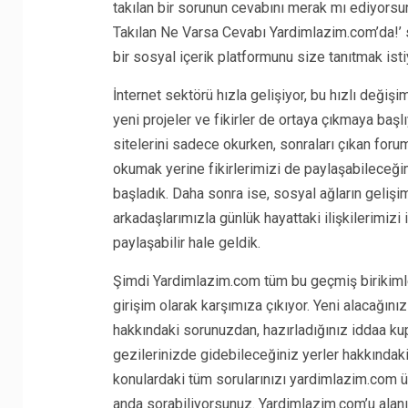
takılan bir sorunun cevabını merak mı ediyorsu
Takılan Ne Varsa Cevabı Yardimlazim.com’da!’ s
bir sosyal içerik platformunu size tanıtmak isti
İnternet sektörü hızla gelişiyor, bu hızlı değişim
yeni projeler ve fikirler de ortaya çıkmaya başl
sitelerini sadece okurken, sonraları çıkan forum
okumak yerine fikirlerimizi de paylaşabileceği
başladık. Daha sonra ise, sosyal ağların gelişimi
arkadaşlarımızla günlük hayattaki ilişkilerimizi
paylaşabilir hale geldik.
Şimdi Yardimlazim.com tüm bu geçmiş birikimler
girişim olarak karşımıza çıkıyor. Yeni alacağınız
hakkındaki sorunuzdan, hazırladığınız iddaa ku
gezilerinizde gidebileceğiniz yerler hakkındaki
konulardaki tüm sorularınızı yardimlazim.com ü
anda sorabiliyorsunuz. Yardimlazim.com’u alanı