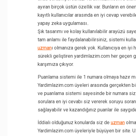
ayıran birçok üstün özellik var. Bunların en ön
kayıtlı kullanıcılar arasında en iyi cevap verebil
yapay zeka uygulaması..
Şık tasarımı ve kolay kullanılabilir arayüzü s
tam anlamı ile faydalanabilirsiniz, sistemi kull
uzman
ı olmanıza gerek yok. Kullanıcıya en iyi 
sürekli geliştiren yardimlazim.com her geçen gü
karşımıza çıkıyor.
Puanlama sistemi ile 1 numara olmaya hazır m
Yardimlazim.com üyeleri arasında gerçekten bil
ve puanlama sistemi sayesinde bir numara siz 
sorulara en iyi cevabı siz vererek soruyu sora
sağlayabilir ve kazandığınız puanlar ile saygıdeğ
İddialı olduğunuz konularda siz de
uzman
olmak
Yardimlazim.com üyeleriyle büyüyen bir site.